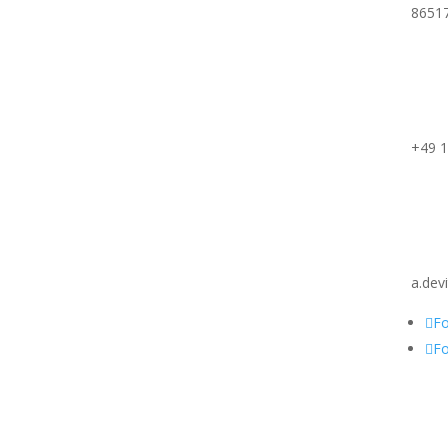
8651
+49 1
a.dev
Fo
Fo