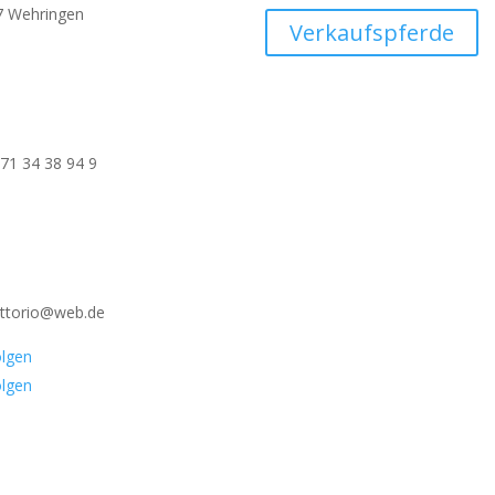
7 Wehringen
Verkaufspferde
71 34 38 94 9
ittorio@web.de
lgen
lgen