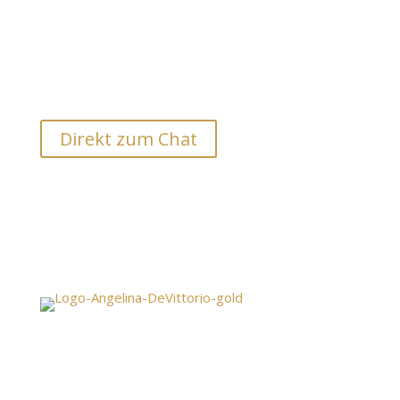
jeder Hinsicht.
Anfrage und Terminvereinbarung für ein
Probereiten per WhatsApp 0491713438949
Direkt zum Chat
Pferdeverkauf und Pferdevermittlung in Bayern
sowie international.