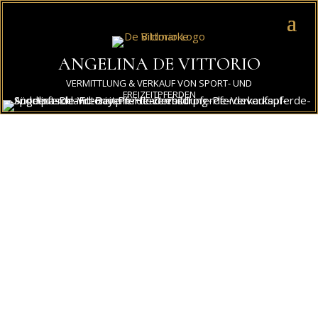
ANGELINA DE VITTORIO
VERMITTLUNG & VERKAUF VON SPORT- UND
FREIZEITPFERDEN
Damaschina in Love
Turniererfolgreiches Traumpferd mit top Qualität und
Charakter