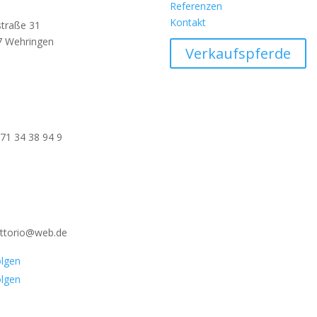
Referenzen
Kontakt
traße 31
7 Wehringen
Verkaufspferde
71 34 38 94 9
ittorio@web.de
lgen
lgen