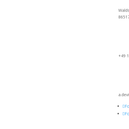
Walds
8651
+49 1
a.dev
Fo
Fo